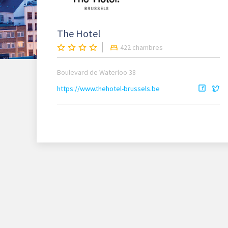
The Hotel
422 chambres
Boulevard de Waterloo 38
https://www.thehotel-brussels.be