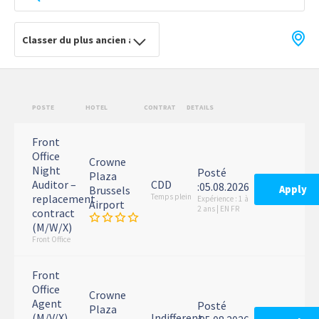
POSTE
HOTEL
CONTRAT
DETAILS
Front
Office
Crowne
Night
Posté
Plaza
Auditor –
CDD
:05.08.2026
Apply
Brussels
replacement
Temps plein
Expérience : 1 à
Airport
2 ans | EN FR
contract
(M/W/X)
Front Office
Front
Office
Crowne
Agent
Posté
Plaza
(M/V/X)
Indifferent