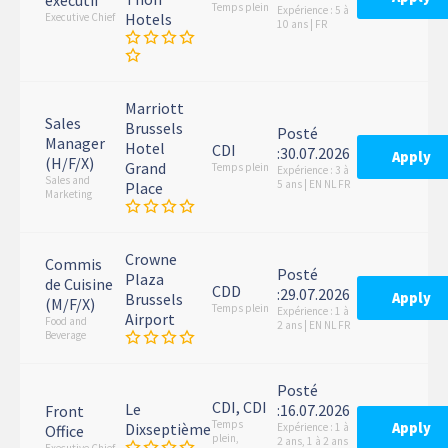
exécutif
Temps plein
Expérience : 5 à
Hotels
Executive Chief
10 ans | FR
Marriott
Sales
Brussels
Posté
Manager
Hotel
CDI
:30.07.2026
Apply
(H/F/X)
Grand
Temps plein
Expérience : 3 à
Sales and
5 ans | EN NL FR
Place
Marketing
Crowne
Commis
Posté
Plaza
de Cuisine
CDD
:29.07.2026
Apply
Brussels
(M/F/X)
Temps plein
Expérience : 1 à
Airport
Food and
2 ans | EN NL FR
Beverage
Posté
CDI, CDI
Le
:16.07.2026
Front
Temps
Apply
Dixseptième
Expérience : 1 à
Office
plein,
2 ans, 1 à 2 ans