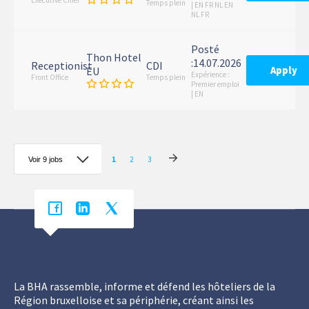
Executive Chief
Temps plein
| EN FR NL EN
NL FR
Posté
Thon Hotel
:14.07.2026
Receptionist
CDI
Apply
EU
Expérience :
Front Office
Temps plein
Premier emploi
| EN
1
2
3
La BHA rassemble, informe et défend les hôteliers de la
Région bruxelloise et sa périphérie, créant ainsi les