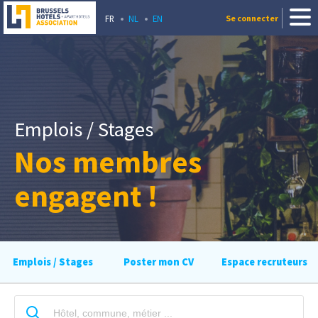
FR
NL
EN
Se connecter
Emplois / Stages
Nos membres
engagent !
Emplois / Stages
Poster mon CV
Espace recruteurs