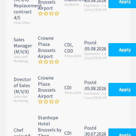
:05.08.2026
Apply
Brussels
Replacement
Indifferent
Expérience : 1 à
Airport
2 ans | EN NL FR
contract
4/5
Front Office
Crowne
Sales
Posté
Plaza
CDI,
Manager
:05.08.2026
Apply
Brussels
CDD
(M/V/X)
Expérience : 1 à
Airport
Temps plein
Sales and
2 ans | EN NL FR
Marketing
Crowne
Director
Posté
Plaza
of Sales
CDI
:05.08.2026
Apply
Brussels
(M/V/X)
Temps plein
Expérience : 3 à
Airport
Sales and
5 ans | EN NL FR
Marketing
Stanhope
Hotel
Posté
Brussels by
Chef
CDI
:30.07.2026
Apply
Thon