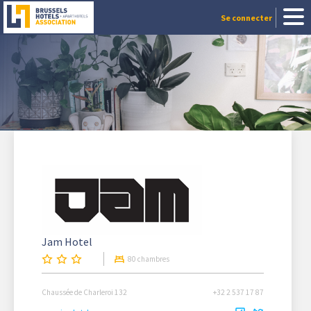
Se connecter
Jam Hotel
80 chambres
Chaussée de Charleroi 132
+32 2 537 17 87