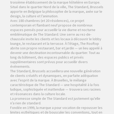
troisième établissement de la marque hôtelière en Europe.
Situé dans le quartier Nord de la ville, The Standard, Brussels
apporte en Belgique la philosophie de la marque, axée sur le
design, la culture et l’animation.
Avec 180 chambres (et 20 résidences), ce projet
contemporain et flambant neuf propose de nombreux
espaces pensés pour accueillir la vie diurne et nocturne
emblématique de The Standard. Une serre au rez-de-
chaussée invite les clients et les locaux à découvrir le lobby
lounge, le restaurant et la terrasse. À l’étage, The Rooftop
abrite son propre restaurant, bar et jardin — un lieu appelé à
devenir une destination incontournable du quartier. Tout au
long du bâtiment, des espaces publics et privés
supplémentaires sont prévus pour accueillir divers
événements.
The Standard, Brussels accueillera une nouvelle génération
de clients créatifs et dynamiques, en parfaite adéquation
avec l’esprit de la marque. À Bruxelles, le mélange
caractéristique de The Standard — une hospitalité à la fois
ludique, sophistiquée et inattendue — trouvera ses racines
et résonances dans la culture locale.
La promesse simple de The Standard est justement qu’elle
n’a rien de standard.
Fondée en 1999, la marque a pour vocation de repousser les
limites esthétiques et de bousculer les conventions, tout en