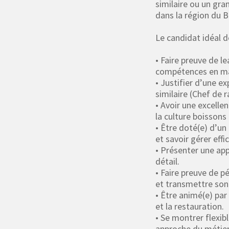
similaire ou un gra
dans la région du B
Le candidat idéal 
• Faire preuve de l
compétences en m
• Justifier d’une e
similaire (Chef de r
• Avoir une excelle
la culture boissons 
• Être doté(e) d’un
et savoir gérer eff
• Présenter une app
détail.
• Faire preuve de p
et transmettre son 
• Être animé(e) par 
et la restauration.
• Se montrer flexib
approche du métier