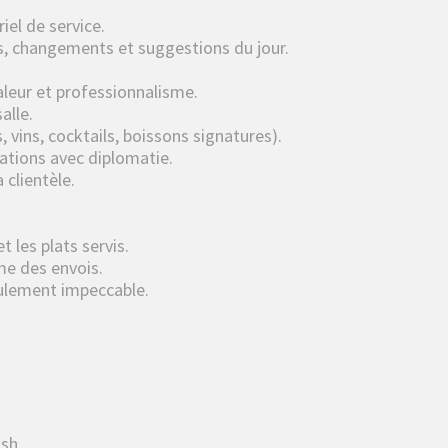
iel de service.
es, changements et suggestions du jour.
haleur et professionnalisme.
alle.
, vins, cocktails, boissons signatures).
mations avec diplomatie.
a clientèle.
 les plats servis.
hme des envois.
oulement impeccable.
ash.