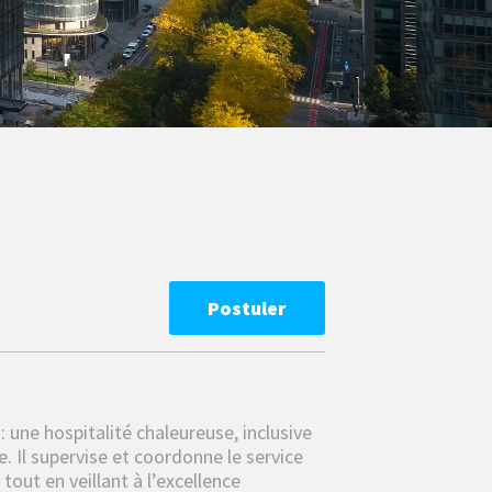
Postuler
: une hospitalité chaleureuse, inclusive
. Il supervise et coordonne le service
out en veillant à l’excellence