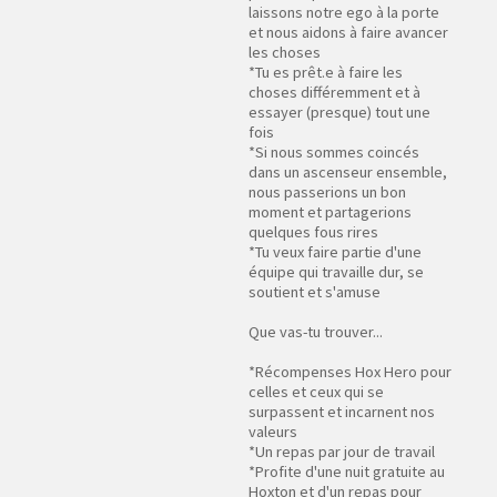
laissons notre ego à la porte
et nous aidons à faire avancer
les choses
*Tu es prêt.e à faire les
choses différemment et à
essayer (presque) tout une
fois
*Si nous sommes coincés
dans un ascenseur ensemble,
nous passerions un bon
moment et partagerions
quelques fous rires
*Tu veux faire partie d'une
équipe qui travaille dur, se
soutient et s'amuse
Que vas-tu trouver...
*Récompenses Hox Hero pour
celles et ceux qui se
surpassent et incarnent nos
valeurs
*Un repas par jour de travail
*Profite d'une nuit gratuite au
Hoxton et d'un repas pour