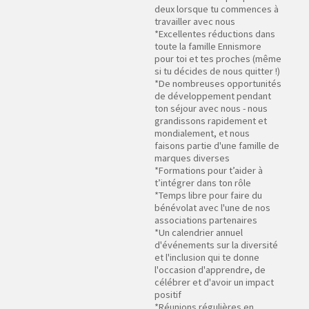
deux lorsque tu commences à
travailler avec nous
*Excellentes réductions dans
toute la famille Ennismore
pour toi et tes proches (même
si tu décides de nous quitter !)
*De nombreuses opportunités
de développement pendant
ton séjour avec nous - nous
grandissons rapidement et
mondialement, et nous
faisons partie d'une famille de
marques diverses
*Formations pour t’aider à
t’intégrer dans ton rôle
*Temps libre pour faire du
bénévolat avec l'une de nos
associations partenaires
*Un calendrier annuel
d'événements sur la diversité
et l'inclusion qui te donne
l'occasion d'apprendre, de
célébrer et d'avoir un impact
positif
*Réunions régulières en