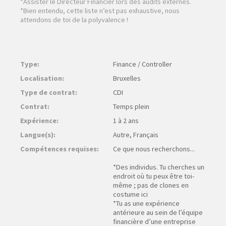
*Assister le Directeur Financier lors des audits externes.
*Bien entendu, cette liste n’est pas exhaustive, nous
attendons de toi de la polyvalence !
Type:
Finance / Controller
Localisation:
Bruxelles
Type de contrat:
CDI
Contrat:
Temps plein
Expérience:
1 à 2 ans
Langue(s):
Autre, Français
Compétences requises:
Ce que nous recherchons...
*Des individus. Tu cherches un
endroit où tu peux être toi-
même ; pas de clones en
costume ici
*Tu as une expérience
antérieure au sein de l’équipe
financière d’une entreprise