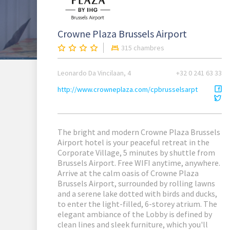
Crowne Plaza Brussels Airport
315 chambres
Leonardo Da Vincilaan, 4
+32 0 241 63 33
http://www.crowneplaza.com/cpbrusselsarpt
The bright and modern Crowne Plaza Brussels
Airport hotel is your peaceful retreat in the
Corporate Village, 5 minutes by shuttle from
Brussels Airport. Free WIFI anytime, anywhere.
Arrive at the calm oasis of Crowne Plaza
Brussels Airport, surrounded by rolling lawns
and a serene lake dotted with birds and ducks,
to enter the light-filled, 6-storey atrium. The
elegant ambiance of the Lobby is defined by
clean lines and sleek furniture, which you'll