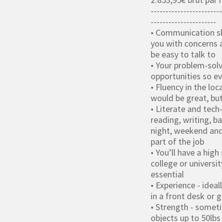
------------------------
----------------------
• Communication ski
you with concerns a
be easy to talk to
• Your problem-solvi
opportunities so e
• Fluency in the loc
would be great, but
• Literate and tech
reading, writing, b
night, weekend and 
part of the job
• You’ll have a high
college or universi
essential
• Experience - ideal
in a front desk or 
• Strength - sometim
objects up to 50lbs