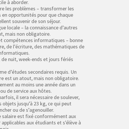
ile à aborder.
re les problèmes – transformer les
es en opportunités pour que chaque
ellent souvenir de son séjour.
ngue locale – la connaissance d’autres
t, mais non obligatoire.
e et compétences informatiques – bonne
ure, de l’écriture, des mathématiques de
informatiques.
ail de nuit, week-ends et jours fériés
ôme d’études secondaires requis. Un
re est un atout, mais non obligatoire.
alement au moins une année dans un
ou de service aux hôtes.
arfois, il sera nécessaire de soulever,
s objets jusqu’à 23 kg, ce qui peut
ncher ou de s’agenouiller.
e salaire est fixé conformément aux
applicables aux étudiants et s'élève à
mois.