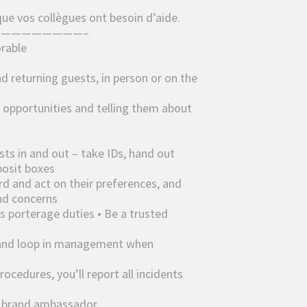
que vos collègues ont besoin d’aide.
————————–
rable
returning guests, in person or on the
 opportunities and telling them about
ests in and out – take IDs, hand out
posit boxes
rd and act on their preferences, and
nd concerns
as porterage duties • Be a trusted
, and loop in management when
rocedures, you’ll report all incidents
 a brand ambassador