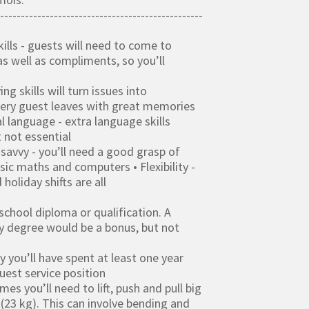
-------------------------------------------------
lls - guests will need to come to
s well as compliments, so you’ll
ng skills will turn issues into
very guest leaves with great memories
al language - extra language skills
 not essential
-savvy - you’ll need a good grasp of
asic maths and computers • Flexibility -
holiday shifts are all
 school diploma or qualification. A
ty degree would be a bonus, but not
ly you’ll have spent at least one year
guest service position
es you’ll need to lift, push and pull big
 (23 kg). This can involve bending and