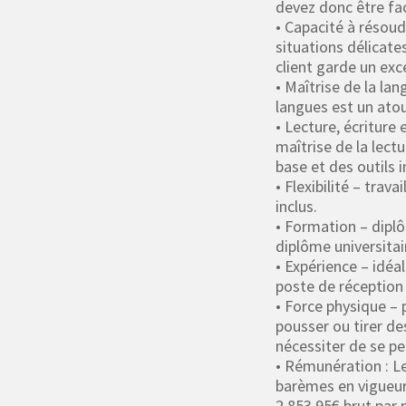
devez donc être fac
• Capacité à résoud
situations délicat
client garde un exc
• Maîtrise de la la
langues est un atou
• Lecture, écritur
maîtrise de la lect
base et des outils 
• Flexibilité – trav
inclus.
• Formation – dipl
diplôme universitai
• Expérience – idé
poste de réception 
• Force physique – p
pousser ou tirer de
nécessiter de se pe
• Rémunération : L
barèmes en vigueur 
2.853,95€ brut par 