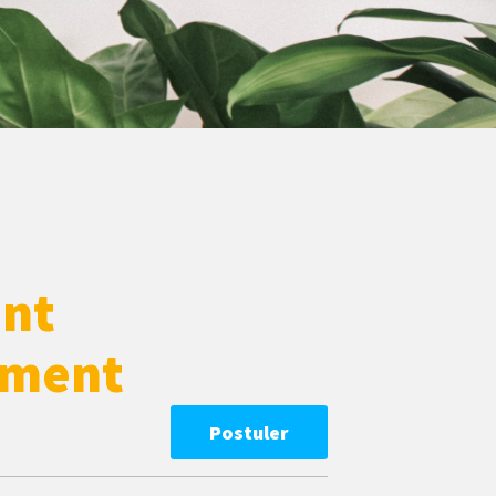
ent
ement
Postuler