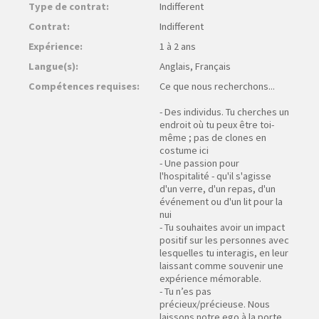
Type de contrat:
Indifferent
Contrat:
Indifferent
Expérience:
1 à 2 ans
Langue(s):
Anglais, Français
Compétences requises:
Ce que nous recherchons...
- Des individus. Tu cherches un
endroit où tu peux être toi-
même ; pas de clones en
costume ici
- Une passion pour
l'hospitalité - qu'il s'agisse
d'un verre, d'un repas, d'un
événement ou d'un lit pour la
nui
- Tu souhaites avoir un impact
positif sur les personnes avec
lesquelles tu interagis, en leur
laissant comme souvenir une
expérience mémorable.
- Tu n’es pas
précieux/précieuse. Nous
laissons notre ego à la porte