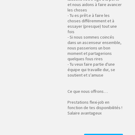
et nous aidons à faire avancer
les choses
- Tu es prêt.e à faire les
choses différemment et à
essayer (presque) tout une
fois
- Si nous sommes coincés
dans un ascenseur ensemble,
nous passerions un bon
moment et partagerions
quelques fous rires
- Tu veux faire partie d'une
équipe qui travaille dur, se
soutient et s'amuse
Ce que nous offrons…
Prestations flexi-job en
fonction de tes disponibilités !
Salaire avantageux