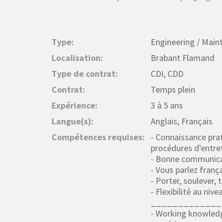
Type:
Engineering / Main
Localisation:
Brabant Flamand
Type de contrat:
CDI, CDD
Contrat:
Temps plein
Expérience:
3 à 5 ans
Langue(s):
Anglais, Français
Compétences requises:
- Connaissance prat
procédures d'entret
- Bonne communicati
- Vous parlez franç
- Porter, soulever, 
- Flexibilité au niv
_____________
- Working knowledge