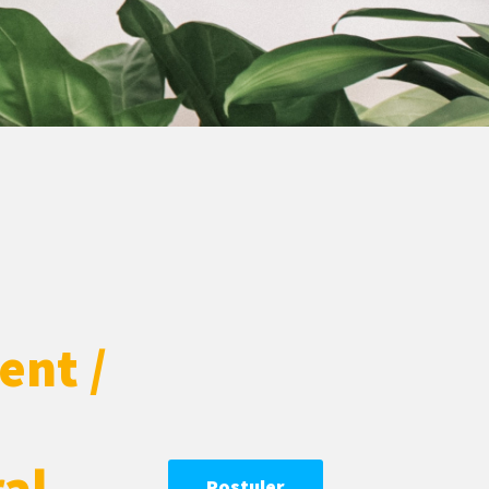
ent /
al
Postuler