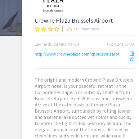
Crowne Plaza Brussels Airport
315 chambres
Leonardo Da Vincilaan, 4
+32 0 241 63 33
http://www.crowneplaza.com/cpbrusselsarpt
The bright and modern Crowne Plaza Brussels
Airport hotel is your peaceful retreat in the
Corporate Village, 5 minutes by shuttle from
Brussels Airport. Free WIFI anytime, anywhere.
Arrive at the calm oasis of Crowne Plaza
Brussels Airport, surrounded by rolling lawns
and a serene lake dotted with birds and ducks,
to enter the light-filled, 6-storey atrium. The
elegant ambiance of the Lobby is defined by
clean lines and sleek furniture, which you'll