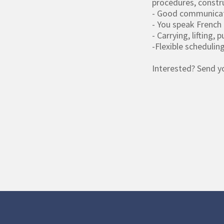
procédures, constr
- Good communicati
- You speak French
- Carrying, lifting,
-Flexible schedulin
Interested? Send 