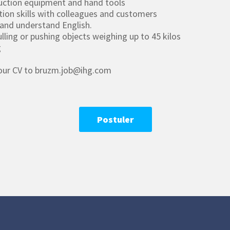
uction equipment and hand tools
on skills with colleagues and customers
 and understand English.
 pulling or pushing objects weighing up to 45 kilos
g
your CV to bruzm.job@ihg.com
Postuler