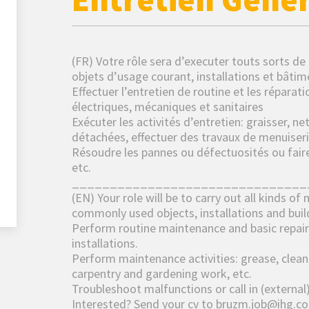
(FR) Votre rôle sera d’executer touts sorts de 
objets d’usage courant, installations et bâtim
Effectuer l’entretien de routine et les réparat
électriques, mécaniques et sanitaires
Exécuter les activités d’entretien: graisser, ne
détachées, effectuer des travaux de menuiserie
Résoudre les pannes ou défectuosités ou faire
etc.
_______________________________
(EN) Your role will be to carry out all kinds o
commonly used objects, installations and buil
Perform routine maintenance and basic repairs
installations.
Perform maintenance activities: grease, clean 
carpentry and gardening work, etc.
Troubleshoot malfunctions or call in (external)
Interested? Send your cv to bruzm.job@ihg.c