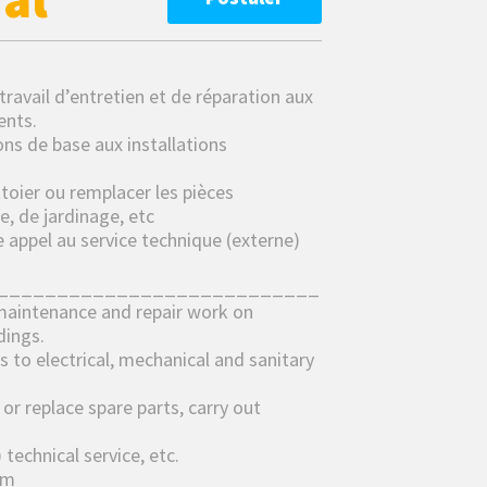
travail d’entretien et de réparation aux
ents.
ions de base aux installations
ttoier ou remplacer les pièces
, de jardinage, etc
 appel au service technique (externe)
___________________________
f maintenance and repair work on
dings.
 to electrical, mechanical and sanitary
or replace spare parts, carry out
 technical service, etc.
om