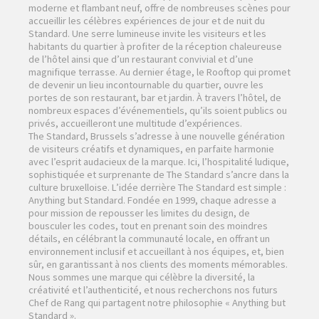
moderne et flambant neuf, offre de nombreuses scènes pour
accueillir les célèbres expériences de jour et de nuit du
Standard. Une serre lumineuse invite les visiteurs et les
habitants du quartier à profiter de la réception chaleureuse
de l’hôtel ainsi que d’un restaurant convivial et d’une
magnifique terrasse. Au dernier étage, le Rooftop qui promet
de devenir un lieu incontournable du quartier, ouvre les
portes de son restaurant, bar et jardin. À travers l’hôtel, de
nombreux espaces d’événementiels, qu’ils soient publics ou
privés, accueilleront une multitude d’expériences.
The Standard, Brussels s’adresse à une nouvelle génération
de visiteurs créatifs et dynamiques, en parfaite harmonie
avec l’esprit audacieux de la marque. Ici, l’hospitalité ludique,
sophistiquée et surprenante de The Standard s’ancre dans la
culture bruxelloise. L’idée derrière The Standard est simple :
Anything but Standard. Fondée en 1999, chaque adresse a
pour mission de repousser les limites du design, de
bousculer les codes, tout en prenant soin des moindres
détails, en célébrant la communauté locale, en offrant un
environnement inclusif et accueillant à nos équipes, et, bien
sûr, en garantissant à nos clients des moments mémorables.
Nous sommes une marque qui célèbre la diversité, la
créativité et l’authenticité, et nous recherchons nos futurs
Chef de Rang qui partagent notre philosophie « Anything but
Standard ».