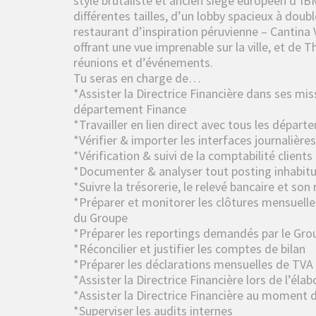
style brutaliste et ancien siège européen d’I
différentes tailles, d’un lobby spacieux à doubl
restaurant d’inspiration péruvienne – Cantina
offrant une vue imprenable sur la ville, et de
réunions et d’événements.
Tu seras en charge de…
*Assister la Directrice Financière dans ses mis
département Finance
*Travailler en lien direct avec tous les départ
*Vérifier & importer les interfaces journalière
*Vérification & suivi de la comptabilité clients
*Documenter & analyser tout posting inhabitu
*Suivre la trésorerie, le relevé bancaire et s
*Préparer et monitorer les clôtures mensuelles
du Groupe
*Préparer les reportings demandés par le Grou
*Réconcilier et justifier les comptes de bilan
*Préparer les déclarations mensuelles de TVA 
*Assister la Directrice Financière lors de l’él
*Assister la Directrice Financière au moment 
*Superviser les audits internes