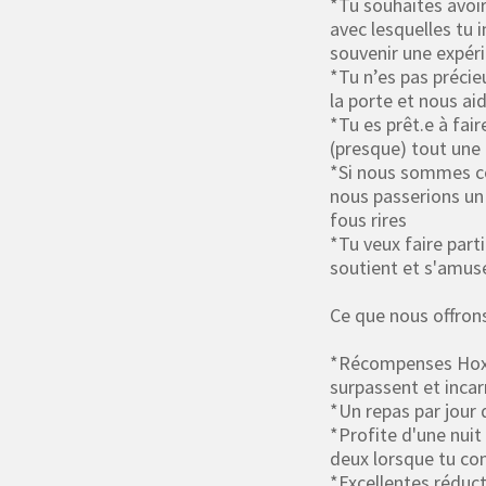
*Tu souhaites avoir
avec lesquelles tu 
souvenir une expér
*Tu n’es pas précie
la porte et nous ai
*Tu es prêt.e à fai
(presque) tout une 
*Si nous sommes c
nous passerions u
fous rires
*Tu veux faire parti
soutient et s'amus
Ce que nous offro
*Récompenses Hox H
surpassent et incar
*Un repas par jour 
*Profite d'une nuit
deux lorsque tu co
*Excellentes réduc