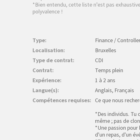
*Bien entendu, cette liste n’est pas exhaustiv
polyvalence !
Type:
Finance / Controlle
Localisation:
Bruxelles
Type de contrat:
CDI
Contrat:
Temps plein
Expérience:
1 à 2 ans
Langue(s):
Anglais, Français
Compétences requises:
Ce que nous recher
*Des individus. Tu 
même ; pas de clon
*Une passion pour l'
d'un repas, d'un év