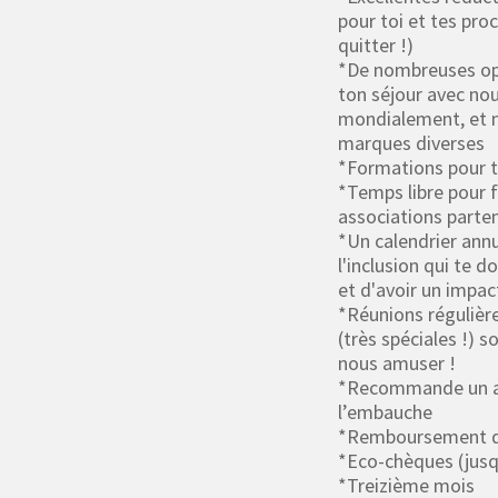
pour toi et tes pr
quitter !)
*De nombreuses op
ton séjour avec no
mondialement, et n
marques diverses
*Formations pour t’
*Temps libre pour f
associations parte
*Un calendrier annu
l'inclusion qui te 
et d'avoir un impac
*Réunions régulière
(très spéciales !) 
nous amuser !
*Recommande un ami
l’embauche
*Remboursement de
*Eco-chèques (jusqu
*Treizième mois