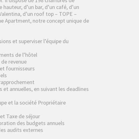
BM. Il dispose de 198 chambres de
e hauteur, d’un bar, d’un café, d’un
 Valentina, d’un roof top – TOPE –
 The Apartment, notre concept unique de
sions et superviser l’équipe du
ements de l’hôtel
s de revenue
 et fournisseurs
els
on rapprochement
 et annuelles, en suivant les deadlines
pe et la société Propriétaire
et Taxe de séjour
aboration des budgets annuels
des audits externes