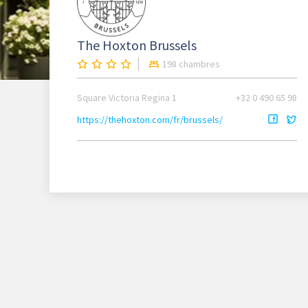
The Hoxton Brussels
198 chambres
Square Victoria Regina 1
+32 0 490 65 98
https://thehoxton.com/fr/brussels/