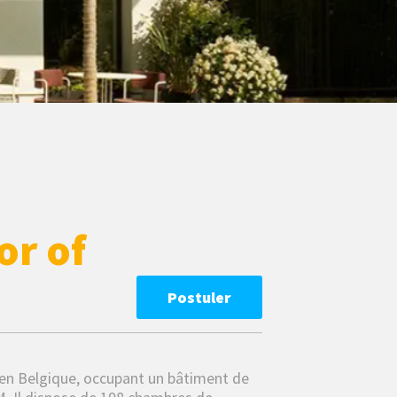
or of
Postuler
 en Belgique, occupant un bâtiment de