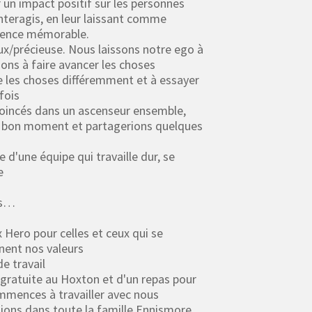
 un impact positif sur les personnes
interagis, en leur laissant comme
ience mémorable.
ux/précieuse. Nous laissons notre ego à
dons à faire avancer les choses
re les choses différemment et à essayer
fois
oincés dans un ascenseur ensemble,
n bon moment et partagerions quelques
e d'une équipe qui travaille dur, se
e
ns…
ero pour celles et ceux qui se
nent nos valeurs
de travail
 gratuite au Hoxton et d'un repas pour
mmences à travailler avec nous
tions dans toute la famille Ennismore